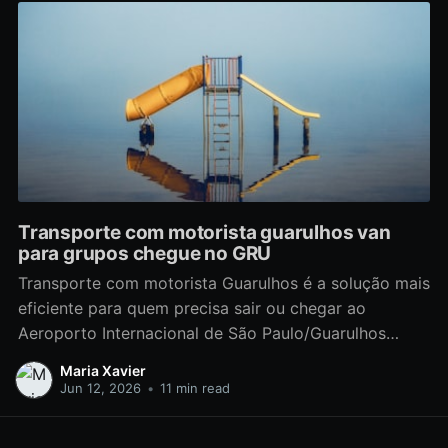
Transporte com motorista guarulhos van
para grupos chegue no GRU
Transporte com motorista Guarulhos é a solução mais
eficiente para quem precisa sair ou chegar ao
Aeroporto Internacional de São Paulo/Guarulhos
(GRU) com previsibilidade, conforto e segurança.
Maria Xavier
Operadores experientes conectam logística de última
Jun 12, 2026
•
11 min read
milha com práticas profissionais de frota, oferecendo
desde transfer privativo em van executiva até